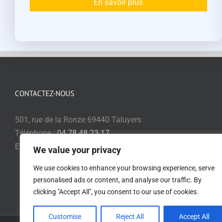
En savoir plus
CONTACTEZ-NOUS
501, rue de la Ronze 69440 Taluyers
Téléphone :
04.78.48.23.17
Email:
commerce@teliae.fr
We value your privacy
We use cookies to enhance your browsing experience, serve
personalised ads or content, and analyse our traffic. By
clicking "Accept All", you consent to our use of cookies.
Customise
Reject All
Accept All